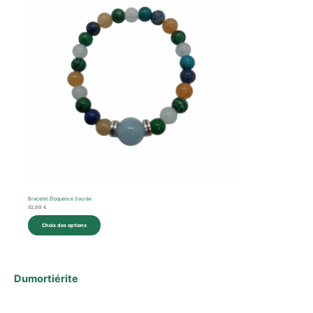
Bracelet Éloquence Sacrée
52,00
€
Choix des options
Dumortiérite