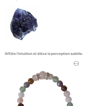
Affûte l’intuition et élève la perception subtile.
Le
Le
Produit
Promo
prix
prix
initial
actuel
En
était :
est :
53,09 €.
52,00 €.
Promotion