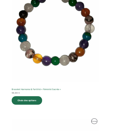
En
Promotion
Bracelet Harmonie & Fertilité « Féminité Sacrée »
50,00
€
Choix des options
Produit
Promo
En
Promotion