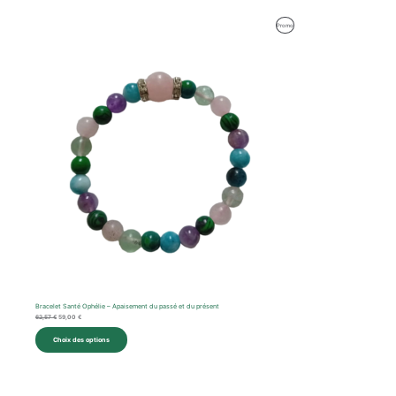
Le
Le
Produit
Promo
prix
prix
initial
actuel
En
était :
est :
62,57 €.
59,00 €.
Promotion
Bracelet Santé Ophélie – Apaisement du passé et du présent
62,57
€
59,00
€
Choix des options