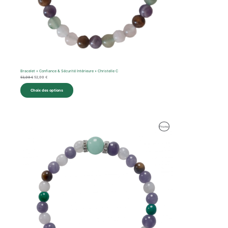
Bracelet « Confiance & Sécurité Intérieure » Christelle C
53,09
€
52,00
€
Choix des options
Le
Le
Produit
Promo
prix
prix
initial
actuel
En
était :
est :
59,47 €.
59,00 €.
Promotion