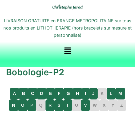
Aller
au
contenu
LIVRAISON GRATUITE en FRANCE METROPOLITAINE sur tous
nos produits en LITHOTHERAPIE (hors bracelets sur mesure et
personnalisé)
Menu
Bobologie-P2
A
B
C
D
E
F
G
H
I
J
K
L
M
N
O
P
Q
R
S
T
U
V
W
X
Y
Z