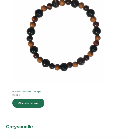
Promotion
Bracelet Vitalité Athlétique
59,00
€
Choix des options
Chrysocolle