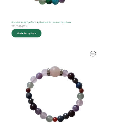
Bracelet Santé Ophélie – Apaisement du passé et du présent
62,57
€
59,00
€
Choix des options
Produit
Promo
En
Promotion