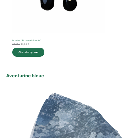
Boucles “Essence Minérale”
35,00
€
29,00
€
Choix des options
Aventurine bleue