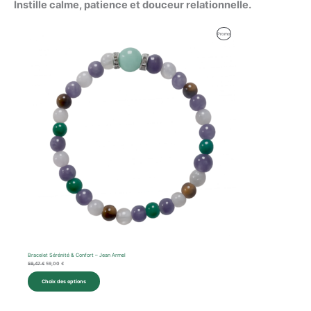
Instille calme, patience et douceur relationnelle.
Le
Le
Produit
Promo
prix
prix
initial
actuel
En
était :
est :
59,47 €.
59,00 €.
Promotion
Bracelet Sérénité & Confort – Jean Armel
59,47
€
59,00
€
Choix des options