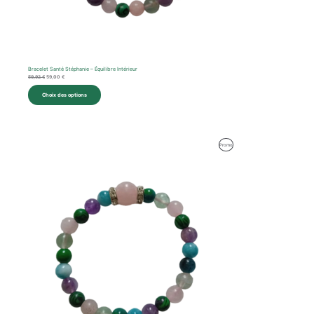
Bracelet Santé Stéphanie – Équilibre Intérieur
59,92
€
59,00
€
Choix des options
Le
Le
Produit
Promo
prix
prix
initial
actuel
En
était :
est :
62,57 €.
59,00 €.
Promotion