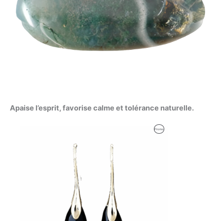
Apaise l’esprit, favorise calme et tolérance naturelle.
Le
Le
Produit
Promo
prix
prix
initial
actuel
En
était :
est :
35,00 €.
29,00 €.
Promotion