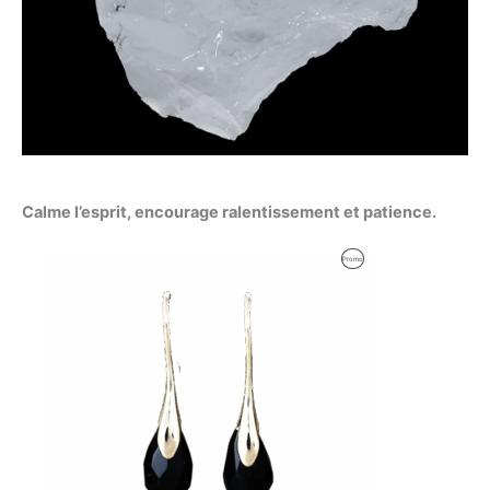
Calme l’esprit, encourage ralentissement et patience.
Le
Le
Produit
Promo
prix
prix
initial
actuel
En
était :
est :
35,00 €.
29,00 €.
Promotion