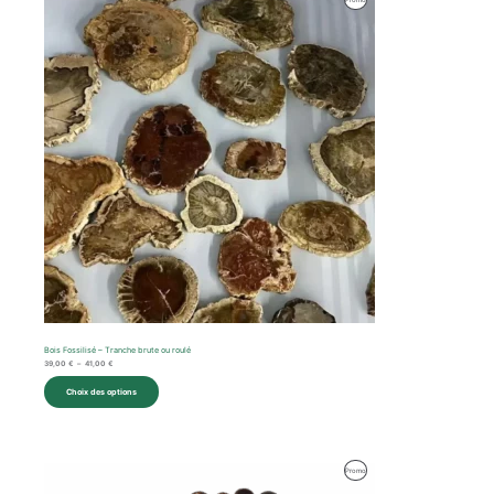
de
prix :
En
39,00 €
à
Promotion
41,00 €
Bois Fossilisé – Tranche brute ou roulé
39,00
€
–
41,00
€
Choix des options
Produit
Promo
En