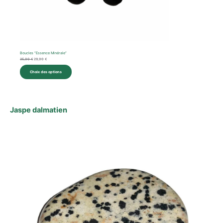
Boucles “Essence Minérale”
35,00
€
29,00
€
Choix des options
Jaspe dalmatien