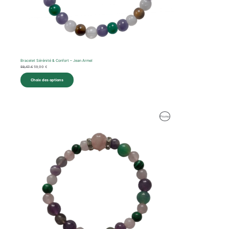
Bracelet Sérénité & Confort – Jean Armel
59,47
€
59,00
€
Choix des options
Le
Le
Produit
Promo
prix
prix
initial
actuel
En
était :
est :
59,92 €.
59,00 €.
Promotion