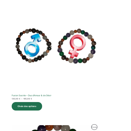
Plage
de
prix :
135,00 €
à
165,00 €
Fusion Sacrée – Duo d’Amour & de Désir
135,00
€
–
165,00
€
Choix des options
Produit
Promo