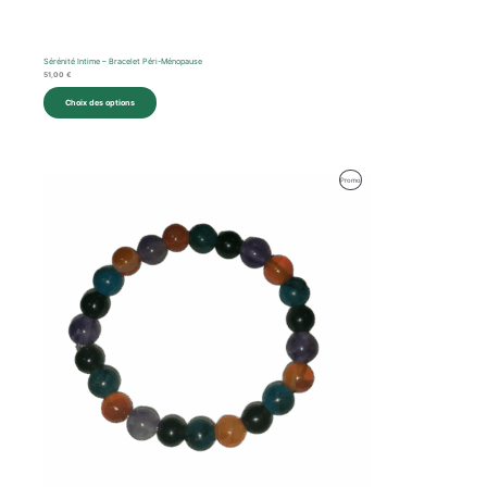
Sérénité Intime – Bracelet Péri-Ménopause
51,00
€
Choix des options
Produit
Promo
En
Promotion