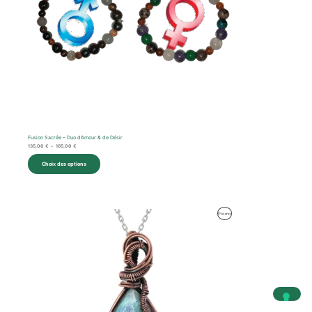
Fusion Sacrée – Duo d’Amour & de Désir
135,00
€
–
165,00
€
Choix des options
Le
Le
Produit
Promo
prix
prix
initial
actuel
En
était :
est :
94,00 €.
67,00 €.
Promotion