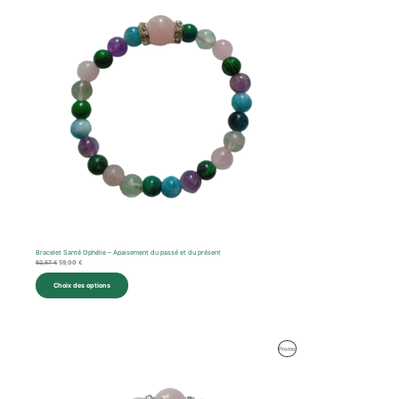
Bracelet Santé Ophélie – Apaisement du passé et du présent
62,57
€
59,00
€
Choix des options
Produit
Promo
En
Promotion