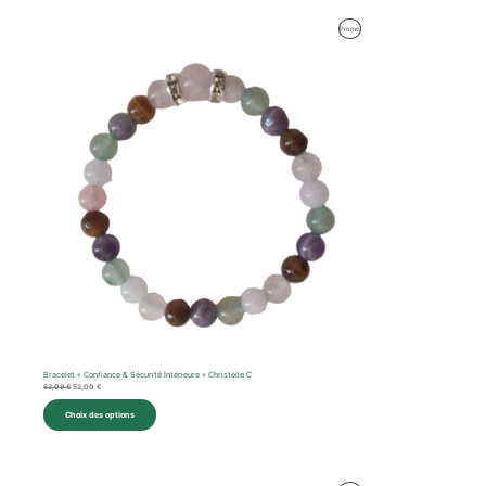
Le
Le
Produit
Promo
prix
prix
initial
actuel
En
était :
est :
53,09 €.
52,00 €.
Promotion
Bracelet « Confiance & Sécurité Intérieure » Christelle C
53,09
€
52,00
€
Choix des options