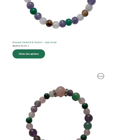
Bracelet Sérénité & Confort – Jean Armel
59,47
€
59,00
€
Choix des options
Le
Le
Produit
Promo
prix
prix
initial
actuel
En
était :
est :
59,92 €.
59,00 €.
Promotion