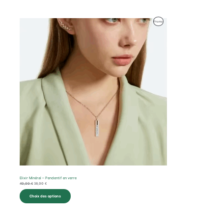
Le
Le
Produit
Promo
prix
prix
initial
actuel
En
était :
est :
40,00 €.
38,00 €.
Promotion
Elixir Minéral – Pendentif en verre
40,00
€
38,00
€
Choix des options