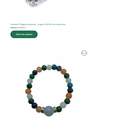
Pendentif Élégance Minérale – Argent S925 & Pierre Naturelle
127,00
€
118,00
€
Choix des options
Produit
Promo
En
Promotion