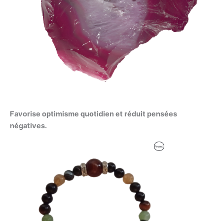
Favorise optimisme quotidien et réduit pensées
négatives.
Le
Le
Produit
Promo
prix
prix
initial
actuel
En
était :
est :
59,00 €.
56,00 €.
Promotion