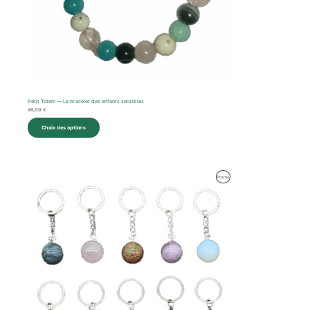
Petit Totem — Le bracelet des enfants sensibles
49,00
€
Choix des options
Le
Le
Produit
Promo
prix
prix
initial
actuel
En
était :
est :
35,00 €.
25,00 €.
Promotion