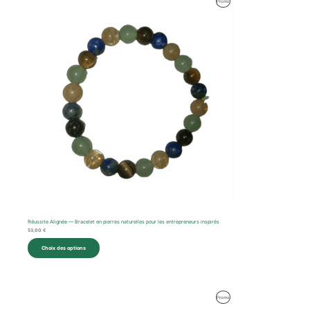
Produit
Promo
En
Promotion
Réussite Alignée — Bracelet en pierres naturelles pour les entrepreneurs inspirés
53,00
€
Choix des options
Le
Le
Produit
Promo
prix
prix
initial
actuel
En