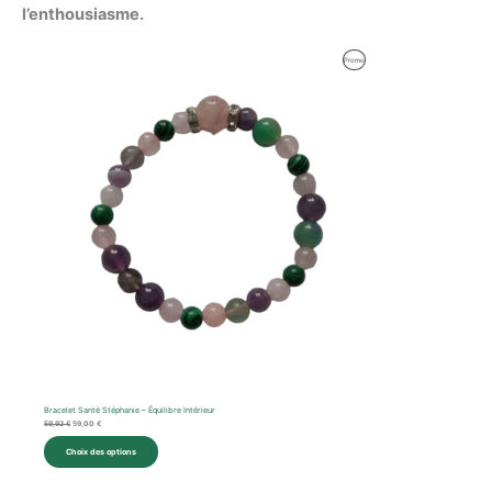
l’enthousiasme.
Le
Le
Produit
Promo
prix
prix
initial
actuel
En
était :
est :
59,92 €.
59,00 €.
Promotion
Bracelet Santé Stéphanie – Équilibre Intérieur
59,92
€
59,00
€
Choix des options