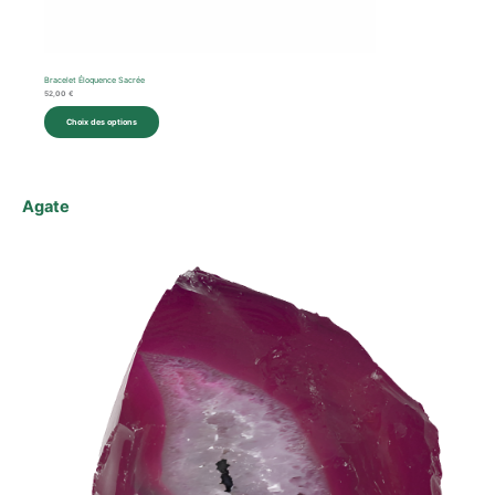
Bracelet Éloquence Sacrée
52,00
€
Choix des options
Agate