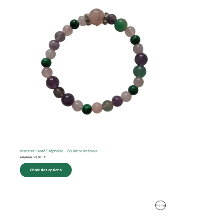
En
était :
est :
59,92 €.
59,00 €.
Promotion
Bracelet Santé Stéphanie – Équilibre Intérieur
59,92
€
59,00
€
Choix des options
Le
Le
Produit
Promo
prix
prix
initial
actuel
En
était :
est :
62,57 €.
59,00 €.
Promotion