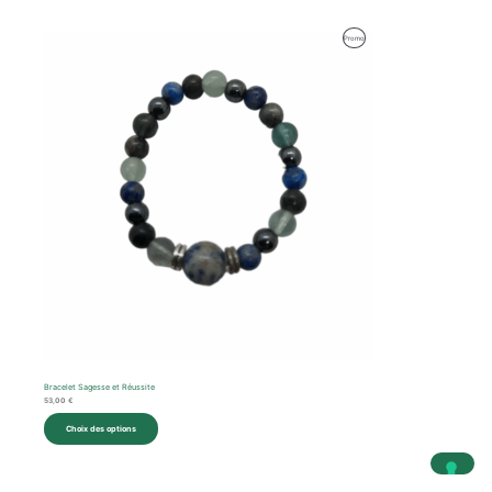
Produit
Promo
En
Promotion
Bracelet Sagesse et Réussite
53,00
€
Choix des options