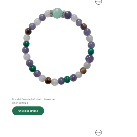
Le
Le
Produit
Promo
prix
prix
initial
actuel
En
était :
est :
59,47 €.
59,00 €.
Promotion
Bracelet Sérénité & Confort – Jean Armel
59,47
€
59,00
€
Choix des options
Le
Le
Produit
Promo
prix
prix
initial
actuel