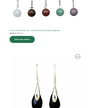
Porte-clés Boule 20 mm – Pierre Naturelle & Chaîne Argentée
35,00
€
25,00
€
Choix des options
Le
Le
Produit
Promo
prix
prix
initial
actuel
En
était :
est :
35,00 €.
29,00 €.
Promotion