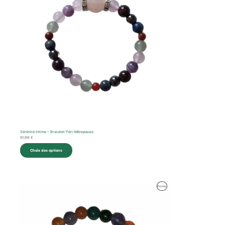
Sérénité Intime – Bracelet Péri-Ménopause
51,00
€
Choix des options
Produit
Promo
En
Promotion