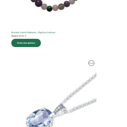
Bracelet Santé Stéphanie – Équilibre Intérieur
59,92
€
59,00
€
Choix des options
Le
Le
Produit
Promo
prix
prix
initial
actuel
En
était :
est :
127,00 €.
118,00 €.
Promotion