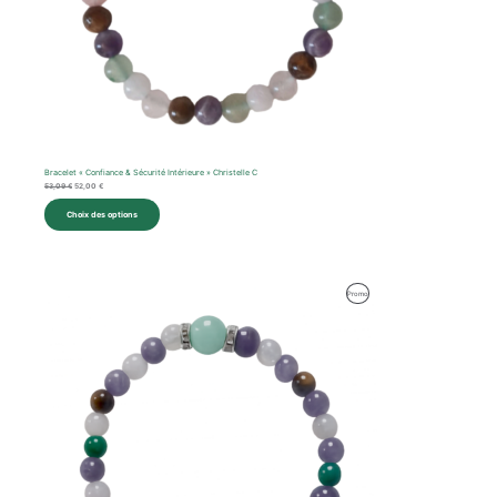
Bracelet « Confiance & Sécurité Intérieure » Christelle C
53,09
€
52,00
€
Choix des options
Le
Le
Produit
Promo
prix
prix
initial
actuel
En
était :
est :
59,47 €.
59,00 €.
Promotion