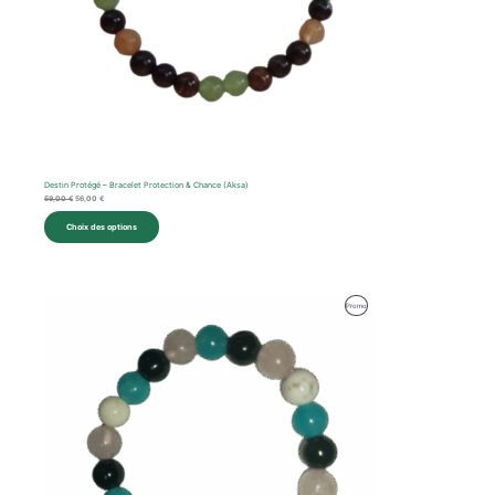
Destin Protégé – Bracelet Protection & Chance (Aksa)
59,00
€
56,00
€
Choix des options
Produit
Promo
En
Promotion