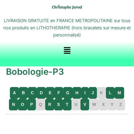
Aller
au
contenu
LIVRAISON GRATUITE en FRANCE METROPOLITAINE sur tous
nos produits en LITHOTHERAPIE (hors bracelets sur mesure et
personnalisé)
Menu
Bobologie-P3
A
B
C
D
E
F
G
H
I
J
K
L
M
N
O
P
Q
R
S
T
U
V
W
X
Y
Z