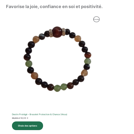
Favorise la joie, confiance en soi et positivité.
Le
Le
Produit
Promo
prix
prix
initial
actuel
En
était :
est :
59,00 €.
56,00 €.
Promotion
Destin Protégé – Bracelet Protection & Chance (Aksa)
59,00
€
56,00
€
Choix des options