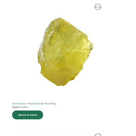
Le
Le
Produit
Promo
prix
prix
initial
actuel
En
était :
est :
35,00 €.
29,00 €.
Promotion
Citrine brute – Pierre naturelle 50 à 100 g
35,00
€
29,00
€
Ajouter au panier