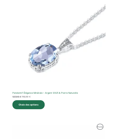
était :
est :
127,00 €.
118,00 €.
Promotion
Pendentif Élégance Minérale – Argent S925 & Pierre Naturelle
127,00
€
118,00
€
Choix des options
Le
Le
Produit
Promo
prix
prix
initial
actuel
En
était :
est :
108,00 €.
70,00 €.
Promotion