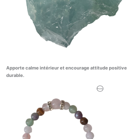
Apporte calme intérieur et encourage attitude positive
durable.
Le
Le
Produit
Promo
prix
prix
initial
actuel
En
était :
est :
53,09 €.
52,00 €.
Promotion