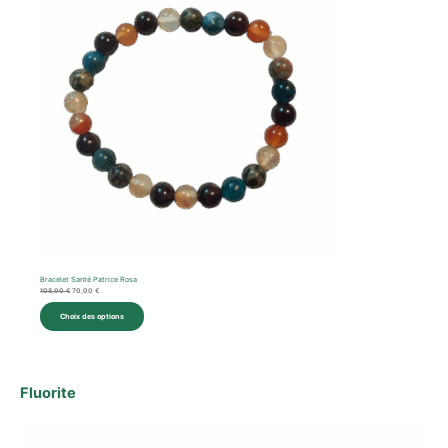
Bracelet Santé Patrice Rosa
108,00
€
70,00
€
Choix des options
Fluorite