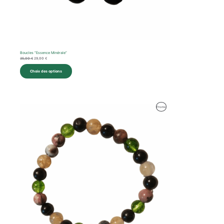
Boucles “Essence Minérale”
35,00
€
29,00
€
Choix des options
Produit
Promo
En
Promotion