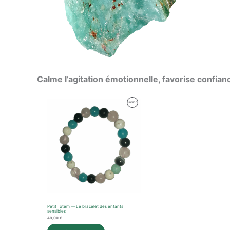
Calme l’agitation émotionnelle, favorise confian
Produit
Promo
En
Promotion
Petit Totem — Le bracelet des enfants
sensibles
49,00
€