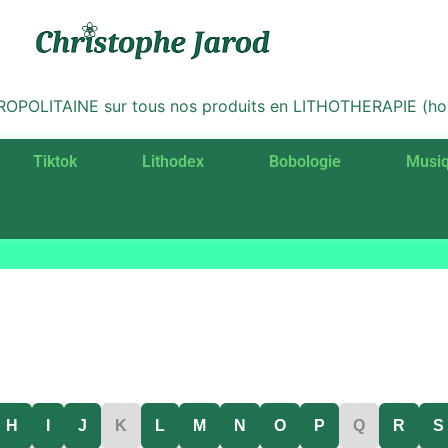
LITAINE sur tous nos produits en LITHOTHERAPIE (hors 
Tiktok
Lithodex
Bobologie
Musi
H
I
J
K
L
M
N
O
P
Q
R
S