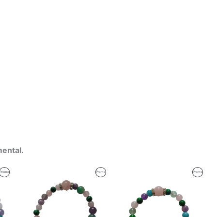
mental.
Le
Le
Le
Le
Produit
Produit
Produit
Promo
Promo
Promo
prix
prix
prix
prix
initial
actuel
initial
actuel
En
En
En
était :
est :
était :
est :
59,92 €.
59,00 €.
62,57 €.
59,00 €.
Promotion
Promotion
Promotio