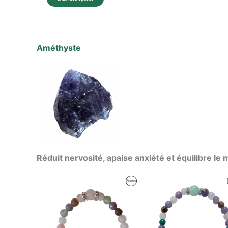
Améthyste
Réduit nervosité, apaise anxiété et équilibre le 
Le
Le
Le
Le
Produit
Promo
prix
prix
prix
prix
initial
actuel
initial
actuel
En
était :
est :
était :
est :
53,09 €.
52,00 €.
59,47 €.
59,00 €.
Promotion