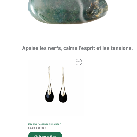
Apaise les nerfs, calme l’esprit et les tensions.
Le
Le
Produit
Promo
prix
prix
initial
actuel
En
était :
est :
35,00 €.
29,00 €.
Promotion
Boucles “Essence Minérale”
35,00
€
29,00
€
Choix des options