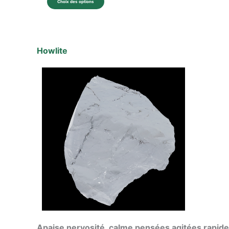
Choix des options
Howlite
Apaise nervosité, calme pensées agitées rapid