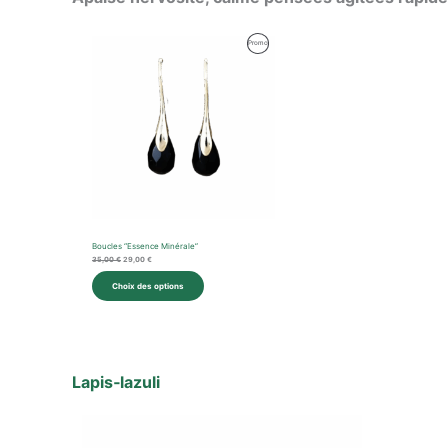
Le
Le
Produit
Promo
prix
prix
initial
actuel
En
était :
est :
35,00 €.
29,00 €.
Promotion
Boucles “Essence Minérale”
35,00
€
29,00
€
Choix des options
Lapis‑lazuli