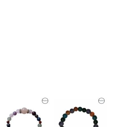
Produit
Produit
Promo
Promo
En
En
n
Promotion
Promotion