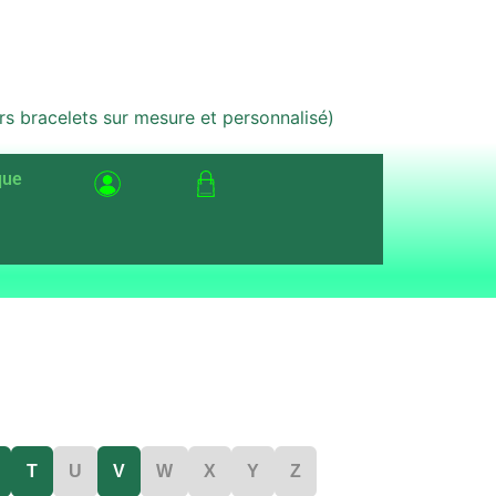
bracelets sur mesure et personnalisé)
que
T
U
V
W
X
Y
Z