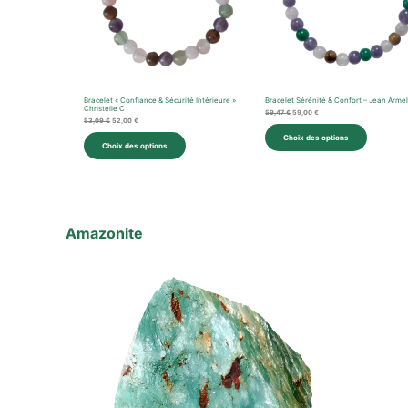
Bracelet « Confiance & Sécurité Intérieure »
Bracelet Sérénité & Confort – Jean Arme
Christelle C
59,47
€
59,00
€
53,09
€
52,00
€
Choix des options
Choix des options
Amazonite