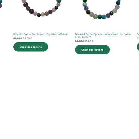
l
Bracelet Santé Stéphanie – Équilibre Intérieur
Bracelet Santé Ophélie – Apaisement du passé
S
et du présent
59,92
€
59,00
€
5
62,57
€
59,00
€
Choix des options
Choix des options