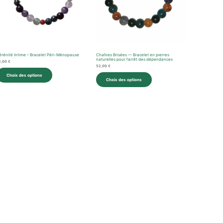
érénité Intime – Bracelet Péri-Ménopause
Chaînes Brisées — Bracelet en pierres
naturelles pour l’arrêt des dépendances
1,00
€
52,00
€
Choix des options
Choix des options