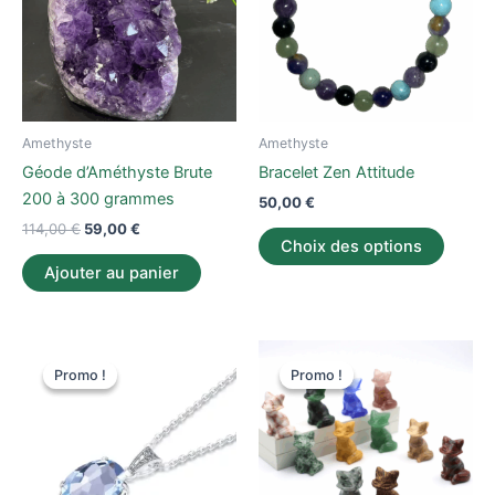
variati
Les
option
peuve
être
Amethyste
Amethyste
choisi
Géode d’Améthyste Brute
Bracelet Zen Attitude
sur
200 à 300 grammes
50,00
€
la
114,00
€
59,00
€
page
Choix des options
du
Ajouter au panier
produi
Le
Le
Le
Le
Ce
Ce
prix
prix
prix
prix
Promo !
Promo !
Promo !
Promo !
produit
produi
initial
actuel
initial
actuel
était :
est :
a
était :
est :
a
127,00 €.
98,00 €.
44,00 €.
27,00 €.
plusieurs
plusieu
variations.
variati
Les
Les