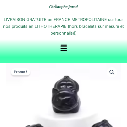
Aller
au
contenu
LIVRAISON GRATUITE en FRANCE METROPOLITAINE sur tous
nos produits en LITHOTHERAPIE (hors bracelets sur mesure et
personnalisé)
Menu
quantité
Le
Le
de
Promo !
Mini-
prix
prix
sculptures
initial
actuel
Pokémon
en
était :
est :
pierres
naturelles
36,00 €.
31,00 €.
Bulbizarre