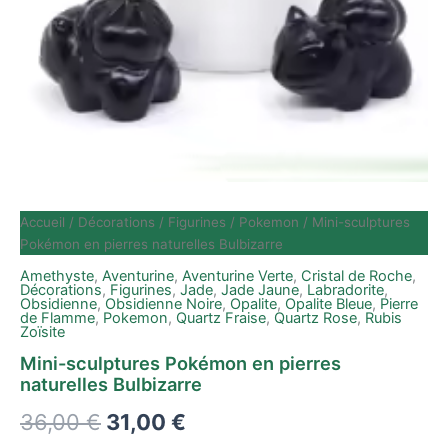
Accueil
/
Décorations
/
Figurines
/
Pokemon
/ Mini-sculptures
Pokémon en pierres naturelles Bulbizarre
Amethyste
,
Aventurine
,
Aventurine Verte
,
Cristal de Roche
,
Décorations
,
Figurines
,
Jade
,
Jade Jaune
,
Labradorite
,
Obsidienne
,
Obsidienne Noire
,
Opalite
,
Opalite Bleue
,
Pierre
de Flamme
,
Pokemon
,
Quartz Fraise
,
Quartz Rose
,
Rubis
Zoïsite
Mini-sculptures Pokémon en pierres
naturelles Bulbizarre
36,00
€
31,00
€