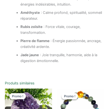
énergies indésirables, intuition.
Améthyste
: Calme profond, spiritualité, sommeil
réparateur.
Rubis zoïsite
: Force vitale, courage,
transformation.
Pierre de flamme
: Énergie passionnée, ancrage,
créativité ardente.
Jade jaune
: Joie tranquille, harmonie, aide à la
digestion émotionnelle.
Produits similaires
Le
Le
Ce
prix
prix
Promo !
Promo !
Promo !
Promo !
produi
initial
actuel
était :
est :
a
114,00 €.
59,00 €.
plusieu